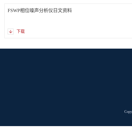
FSWP相位噪声分析仪日文资料
下载
Cop